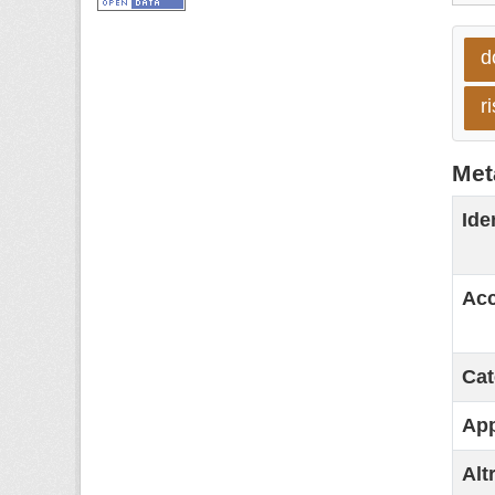
d
r
Met
Ide
Acc
Cat
App
Alt