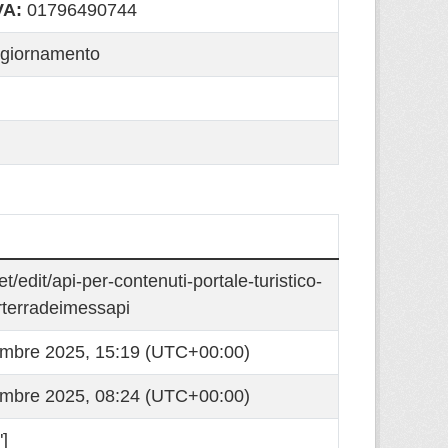
VA:
01796490744
ggiornamento
set/edit/api-per-contenuti-portale-turistico-
rterradeimessapi
embre 2025, 15:19 (UTC+00:00)
embre 2025, 08:24 (UTC+00:00)
]