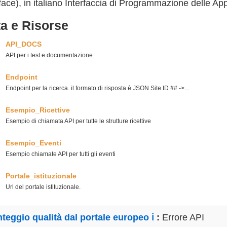
face), in italiano Interfaccia di Programmazione delle App
a e Risorse
API_DOCS
API per i test e documentazione
Endpoint
Endpoint per la ricerca. il formato di risposta è JSON Site ID ## ->...
Esempio_Ricettive
Esempio di chiamata API per tutte le strutture ricettive
Esempio_Eventi
Esempio chiamate API per tutti gli eventi
Portale_istituzionale
Url del portale istituzionale.
teggio qualità dal portale europeo
ℹ️
:
Errore API