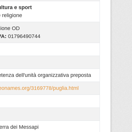
ultura e sport
 religione
ione OD
VA:
01796490744
tenza dell'unità organizzativa preposta
eonames.org/3169778/puglia.html
erra dei Messapi