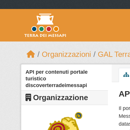
Skip to main content
Organizzazioni
GAL Terr
API per contenuti portale
turistico
discoverterradeimessapi
AP
Organizzazione
Il po
Messa
datas