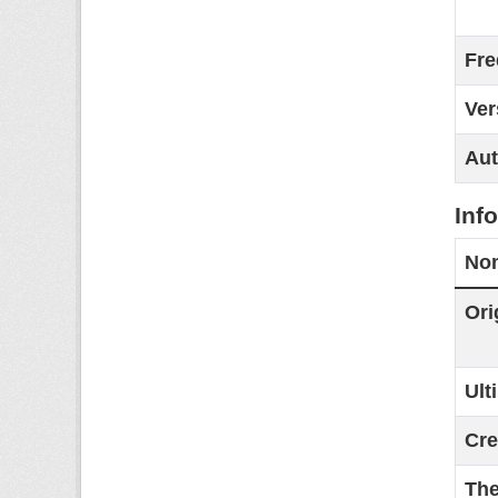
Fre
Ver
Aut
Inf
No
Ori
Ult
Cre
Th