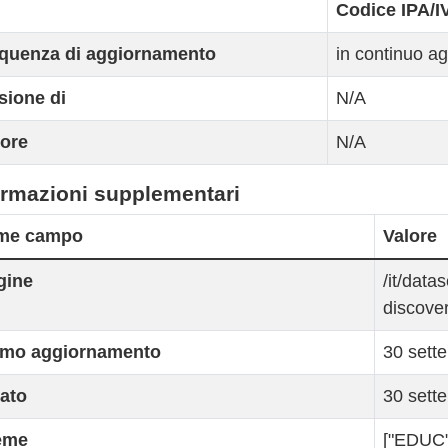
Codice IPA/I
quenza di aggiornamento
in continuo a
sione di
N/A
ore
N/A
ormazioni supplementari
me campo
Valore
gine
/it/data
discove
imo aggiornamento
30 sett
ato
30 sett
eme
["EDUC"