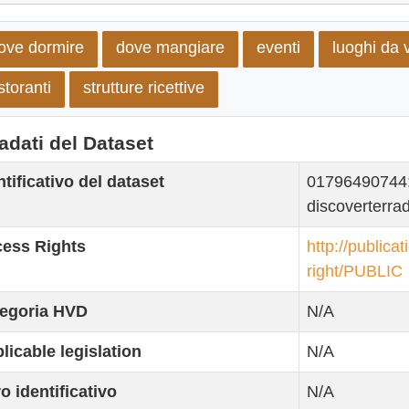
ove dormire
dove mangiare
eventi
luoghi da v
istoranti
strutture ricettive
adati del Dataset
ntificativo del dataset
01796490744:ap
discoverterra
ess Rights
http://publica
right/PUBLIC
egoria HVD
N/A
licable legislation
N/A
ro identificativo
N/A