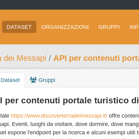
DATASET
ORGANIZZAZIONI
GRUPPI
IN
a dei Messapi
API per contenuti porta
Dataset
Gruppi
I per contenuti portale turistico 
rtale
https://www.discoverterradeimessapi.it/
offre conten
pi. Eventi, luoghi da visitare, dove dormire, dove mangia
et espone l'endpoint per la ricerca e alcuni esempi util