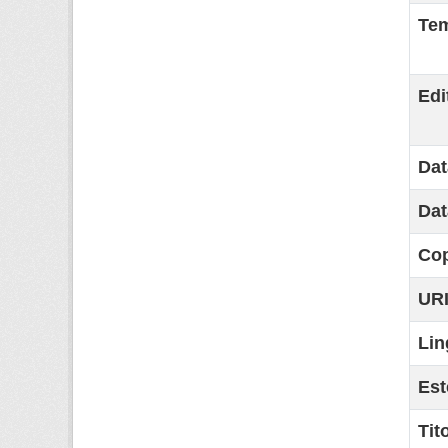
Tem
Edi
Dat
Dat
Cop
URI
Lin
Est
Tit