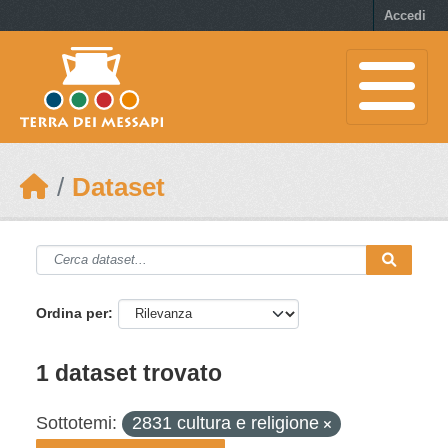
Skip to main content
Accedi
Dataset
Ordina per
1 dataset trovato
Sottotemi:
2831 cultura e religione