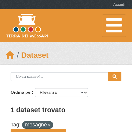
Skip to main content
Accedi
Dataset
Ordina per
1 dataset trovato
Tag:
mesagne