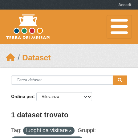
Skip to main content
Accedi
Dataset
Ordina per
1 dataset trovato
Tag:
luoghi da visitare
Gruppi: