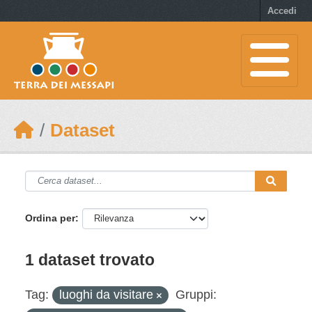
Skip to main content
Accedi
Dataset
Ordina per
1 dataset trovato
Tag:
luoghi da visitare
Gruppi: