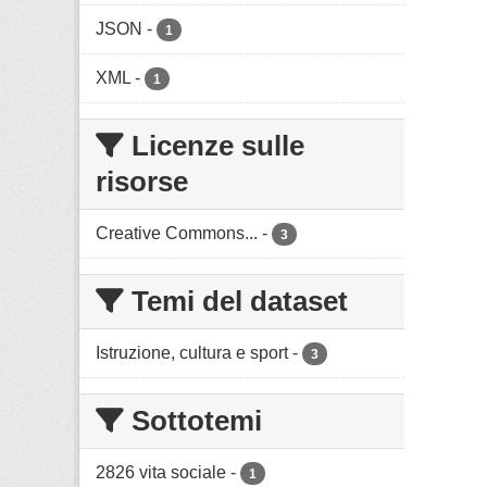
JSON
-
1
XML
-
1
Licenze sulle
risorse
Creative Commons...
-
3
Temi del dataset
Istruzione, cultura e sport
-
3
Sottotemi
2826 vita sociale
-
1