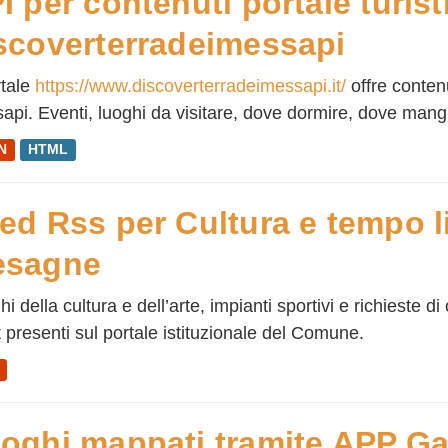
I per contenuti portale turist
scoverterradeimessapi
rtale
https://www.discoverterradeimessapi.it/
offre conten
api. Eventi, luoghi da visitare, dove dormire, dove mangi
N
HTML
ed Rss per Cultura e tempo l
esagne
i della cultura e dell’arte, impianti sportivi e richieste di 
 presenti sul portale istituzionale del Comune.
oghi mappati tramite APP G