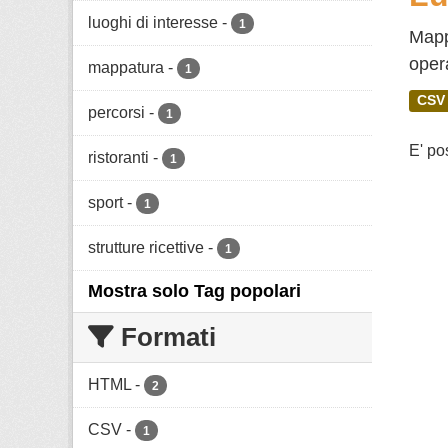
luoghi di interesse
-
1
Mappa
opera
mappatura
-
1
CSV
percorsi
-
1
E' po
ristoranti
-
1
sport
-
1
strutture ricettive
-
1
Mostra solo Tag popolari
Formati
HTML
-
2
CSV
-
1