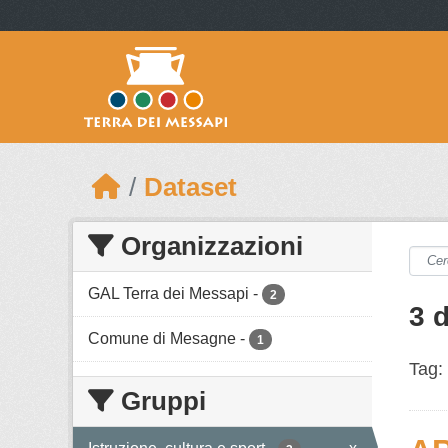
Skip to main content
Dataset
Organizzazioni
GAL Terra dei Messapi
-
2
3 d
Comune di Mesagne
-
1
Tag:
Gruppi