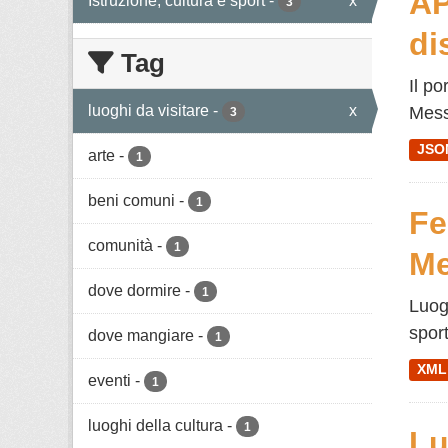
AP
Istruzione, cultura e sport
-
x
3
di
Tag
Il po
luoghi da visitare
-
x
Mess
3
JSO
arte
-
1
beni comuni
-
1
Fe
comunità
-
1
M
dove dormire
-
1
Luogh
sport
dove mangiare
-
1
XML
eventi
-
1
luoghi della cultura
-
1
Lu