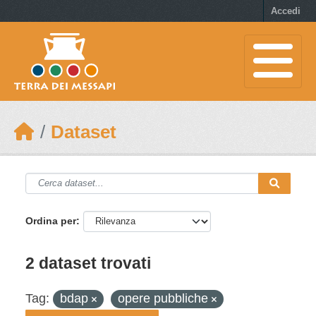
Skip to main content
Accedi
Dataset
Ordina per
2 dataset trovati
Tag:
bdap
opere pubbliche