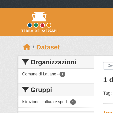
Skip to main content
Dataset
Organizzazioni
Comune di Latiano
-
1
1 
Gruppi
Tag:
Istruzione, cultura e sport
-
1