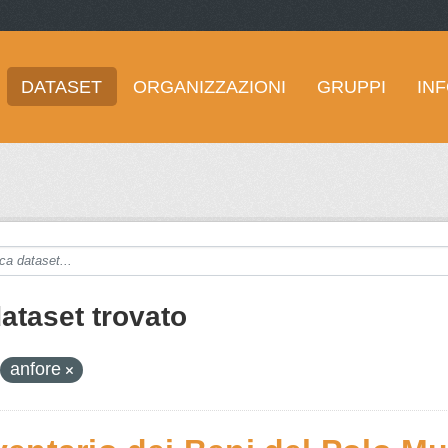
DATASET
ORGANIZZAZIONI
GRUPPI
IN
dataset trovato
anfore