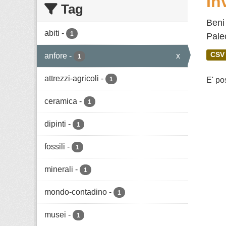
In
Tag
Beni 
abiti
-
1
Paleo
CSV
anfore
-
x
1
attrezzi-agricoli
-
1
E' po
ceramica
-
1
dipinti
-
1
fossili
-
1
minerali
-
1
mondo-contadino
-
1
musei
-
1