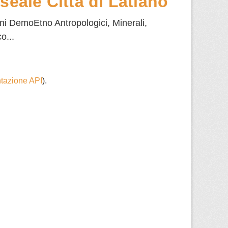
seale Città di Latiano
eni DemoEtno Antropologici, Minerali,
o...
azione API
).