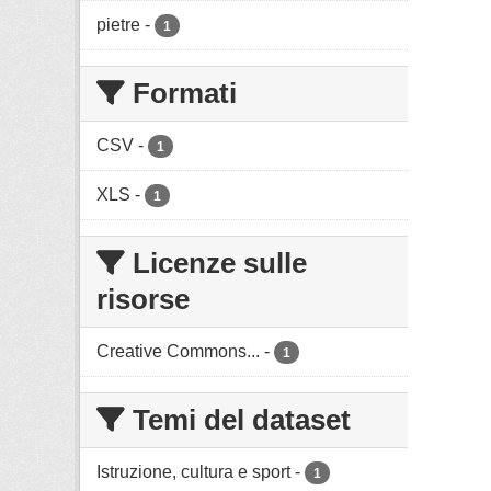
pietre
-
1
Formati
CSV
-
1
XLS
-
1
Licenze sulle
risorse
Creative Commons...
-
1
Temi del dataset
Istruzione, cultura e sport
-
1