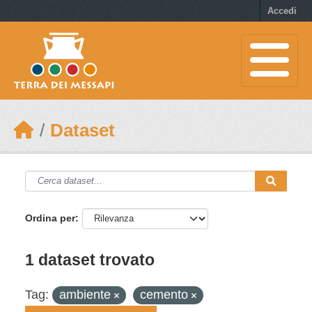
Skip to main content
Accedi
Dataset
Ordina per
1 dataset trovato
Tag:
ambiente
cemento