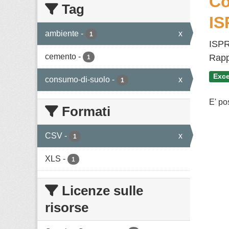
Co
Tag
IS
ambiente
-
x
1
ISPR
cemento
-
Rappo
1
Exce
consumo-di-suolo
-
x
1
E' po
Formati
CSV
-
x
1
XLS
-
1
Licenze sulle
risorse