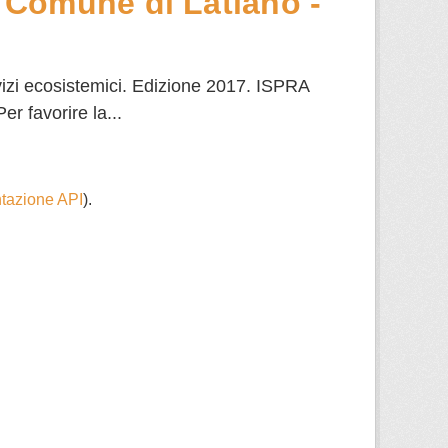
 Comune di Latiano -
vizi ecosistemici. Edizione 2017. ISPRA
r favorire la...
azione API
).