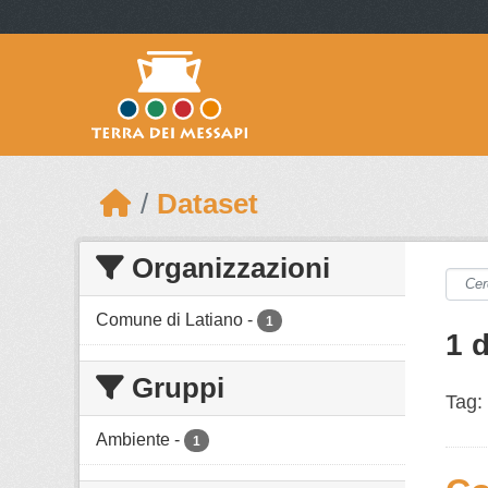
Skip to main content
Dataset
Organizzazioni
Comune di Latiano
-
1
1 
Gruppi
Tag:
Ambiente
-
1