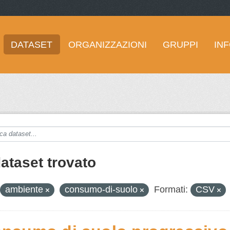
DATASET
ORGANIZZAZIONI
GRUPPI
IN
dataset trovato
ambiente
consumo-di-suolo
Formati:
CSV