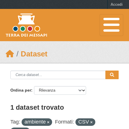
Skip to main content
Accedi
Dataset
Ordina per
1 dataset trovato
Tag:
ambiente
Formati:
CSV