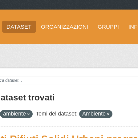
DATASET
ORGANIZZAZIONI
GRUPPI
IN
ataset trovati
ambiente
Temi del dataset:
Ambiente