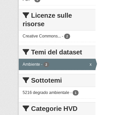
Licenze sulle
risorse
Creative Commons...
-
2
Temi del dataset
Ambiente
-
x
2
Sottotemi
5216 degrado ambientale
-
1
Categorie HVD