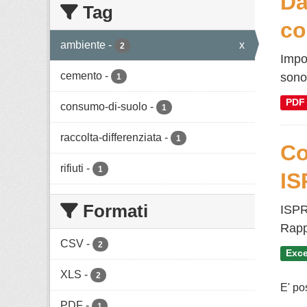
Da
Tag
co
ambiente
-
x
2
Impor
cemento
-
sono 
1
PDF
consumo-di-suolo
-
1
raccolta-differenziata
-
1
Co
rifiuti
-
1
IS
Formati
ISPR
Rappo
CSV
-
2
Exce
XLS
-
2
E' po
PDF
-
1