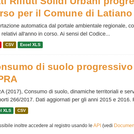
ti Rifiuti Solidi Urbani progr
rso per il Comune di Latiano
tazione automatica dal portale ambientale regionale, con 
relativi all'anno in corso. Ai sensi del Codice...
CSV
Excel XLS
nsumo di suolo progressivo
PRA
A (2017), Consumo di suolo, dinamiche territoriali e ser
rti 266/2017. Dati aggiornati per gli anni 2015 e 2016. Pe
l XLS
CSV
ssibile inoltre accedere al registro usando le
API
(vedi
Document