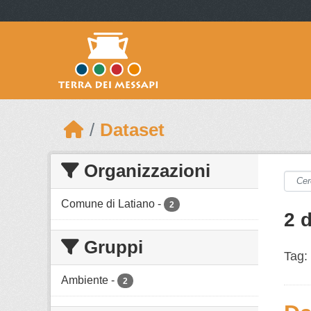
Skip to main content
Dataset
Organizzazioni
Comune di Latiano
-
2
2 d
Gruppi
Tag:
Ambiente
-
2