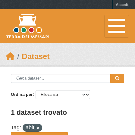
Skip to main content
Accedi
Dataset
Ordina per
1 dataset trovato
Tag:
abiti