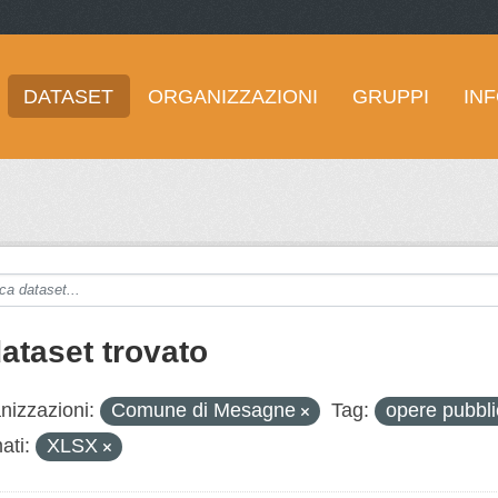
DATASET
ORGANIZZAZIONI
GRUPPI
IN
dataset trovato
nizzazioni:
Comune di Mesagne
Tag:
opere pubbl
ati:
XLSX