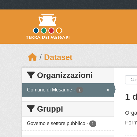
Skip to main content
Dataset
Organizzazioni
Comune di Mesagne
-
x
1
1 
Gruppi
Orga
Form
Governo e settore pubblico
-
1