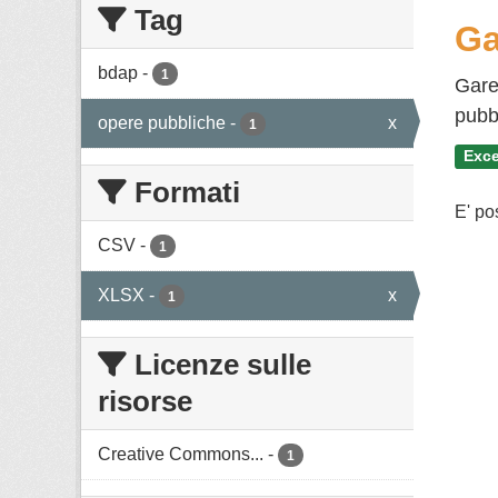
Tag
Ga
bdap
-
1
Gare
pubbl
opere pubbliche
-
x
1
Exce
Formati
E' po
CSV
-
1
XLSX
-
x
1
Licenze sulle
risorse
Creative Commons...
-
1