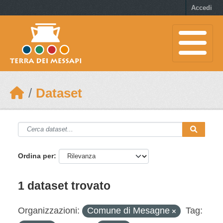
Skip to main content
Accedi
Dataset
Ordina per
1 dataset trovato
Organizzazioni:
Comune di Mesagne
Tag: