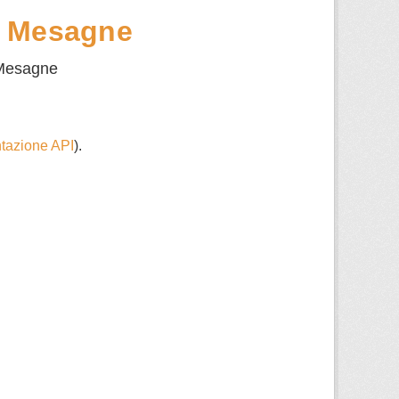
i Mesagne
i Mesagne
azione API
).