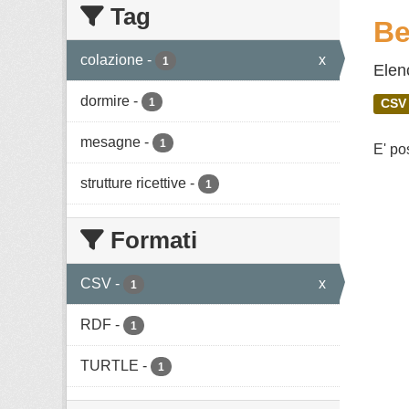
Tag
Be
colazione
-
x
1
Elenc
dormire
-
1
CSV
mesagne
-
1
E' po
strutture ricettive
-
1
Formati
CSV
-
x
1
RDF
-
1
TURTLE
-
1