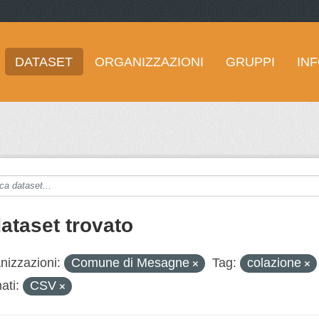
DATASET
ORGANIZZAZIONI
GRUPPI
IN
dataset trovato
nizzazioni:
Comune di Mesagne
Tag:
colazione
ati:
CSV