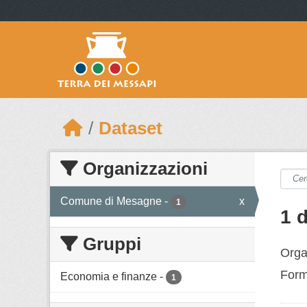
Skip to main content
Dataset
Organizzazioni
Comune di Mesagne
-
x
1
1 
Gruppi
Orga
Form
Economia e finanze
-
1