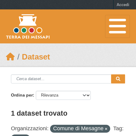
Skip to main content
Accedi
Dataset
Ordina per
1 dataset trovato
Organizzazioni:
Comune di Mesagne
Tag: