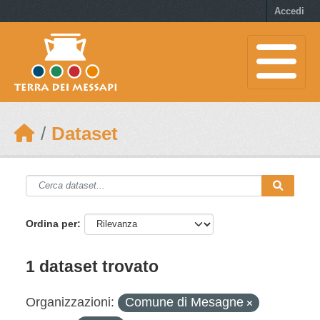
Skip to main content
Accedi
Dataset
Ordina per
1 dataset trovato
Organizzazioni:
Comune di Mesagne