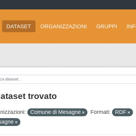
DATASET
ORGANIZZAZIONI
GRUPPI
IN
dataset trovato
nizzazioni:
Comune di Mesagne
Formati:
RDF
sagne