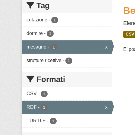
Tag
Be
colazione
-
1
Elenc
dormire
-
1
CSV
mesagne
-
x
1
E' po
strutture ricettive
-
1
Formati
CSV
-
1
RDF
-
x
1
TURTLE
-
1