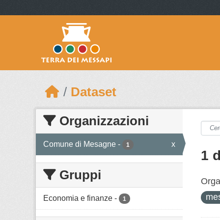
Skip to main content
Dataset
Organizzazioni
Comune di Mesagne
-
x
1
1 
Gruppi
Orga
me
Economia e finanze
-
1