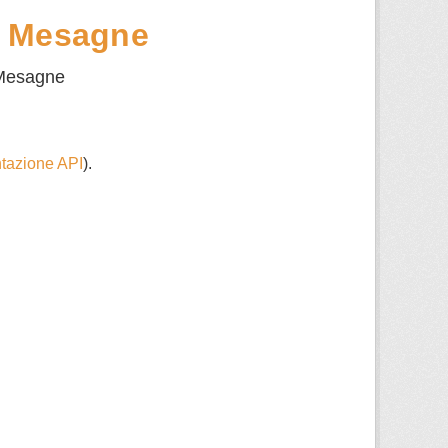
i Mesagne
i Mesagne
azione API
).