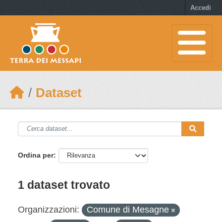
Skip to main content
Accedi
Dataset
Ordina per
1 dataset trovato
Organizzazioni:
Comune di Mesagne