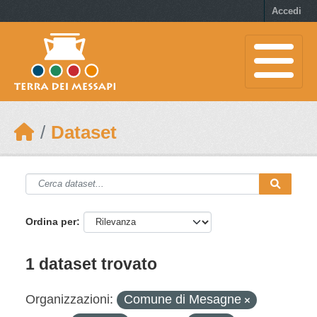
Skip to main content
Accedi
Dataset
Ordina per
1 dataset trovato
Organizzazioni:
Comune di Mesagne