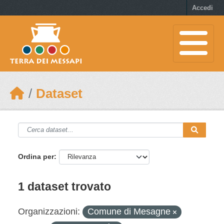
Skip to main content
Accedi
Dataset
Ordina per
1 dataset trovato
Organizzazioni:
Comune di Mesagne