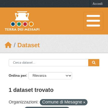
Skip to main content
Accedi
Dataset
Ordina per
1 dataset trovato
Organizzazioni:
Comune di Mesagne