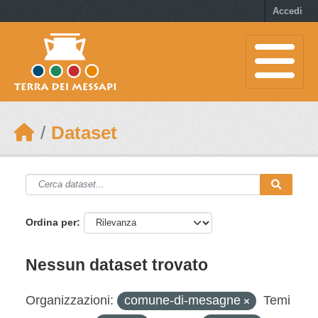
Skip to main content
Accedi
Dataset
Ordina per
Nessun dataset trovato
Organizzazioni:
comune-di-mesagne
Temi