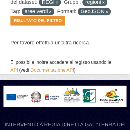
del dataset:
REGI
Gruppi:
regioni
Tag:
aree verdi
Formati:
GeoJSON
RISULTATO DEL FILTRO
Per favore effettua un'altra ricerca.
E' possibile inoltre accedere al registro usando le
API
(vedi
Documentazione API
).
INTERVENTO A REGIA DIRETTA GAL “TERRA DEI