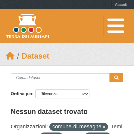
Skip to main content
Accedi
Dataset
Ordina per
Nessun dataset trovato
Organizzazioni:
comune-di-mesagne
Temi