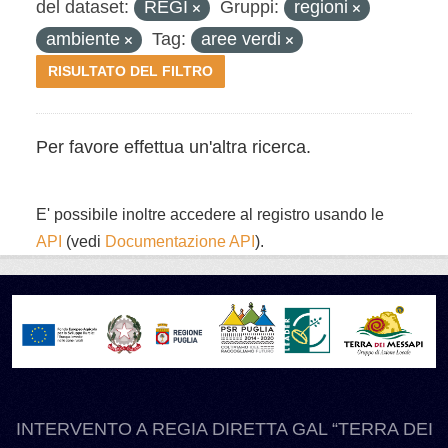
del dataset:
REGI
Gruppi:
regioni
ambiente
Tag:
aree verdi
RISULTATO DEL FILTRO
Per favore effettua un'altra ricerca.
E' possibile inoltre accedere al registro usando le
API
(vedi
Documentazione API
).
INTERVENTO A REGIA DIRETTA GAL “TERRA DEI