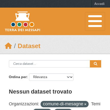
Skip to main content
Accedi
Dataset
Ordina per
Nessun dataset trovato
Organizzazioni:
comune-di-mesagne
Temi