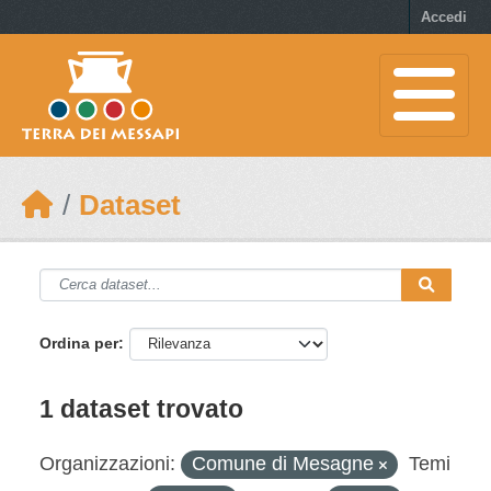
Skip to main content
Accedi
Dataset
Ordina per
1 dataset trovato
Organizzazioni:
Comune di Mesagne
Temi