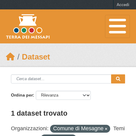
Skip to main content
Accedi
Dataset
Ordina per
1 dataset trovato
Organizzazioni:
Comune di Mesagne
Temi