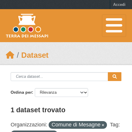
Skip to main content
Accedi
Dataset
Ordina per
1 dataset trovato
Organizzazioni:
Comune di Mesagne
Tag: