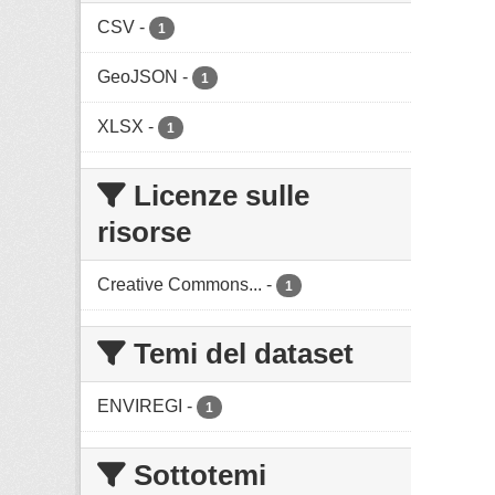
CSV
-
1
GeoJSON
-
1
XLSX
-
1
Licenze sulle
risorse
Creative Commons...
-
1
Temi del dataset
ENVIREGI
-
1
Sottotemi