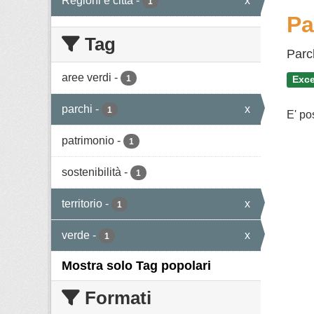
Regioni e città
-
x
1
Pa
Tag
Parc
aree verdi
-
1
Exce
parchi
-
x
1
E' po
patrimonio
-
1
sostenibilità
-
1
territorio
-
x
1
verde
-
x
1
Mostra solo Tag popolari
Formati