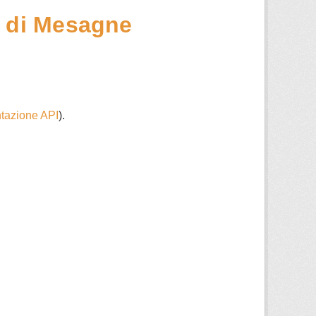
e di Mesagne
azione API
).