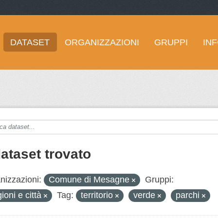
DATASET
ORGANIZZAZIONI
GRUPPI
IN
dataset trovato
nizzazioni:
Comune di Mesagne
Gruppi:
ioni e città
Tag:
territorio
verde
parchi