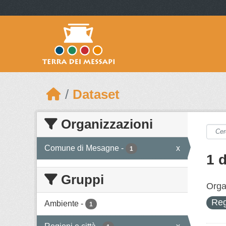
Skip to main content
Dataset
Organizzazioni
Comune di Mesagne
-
x
1
1 
Gruppi
Orga
Reg
Ambiente
-
1