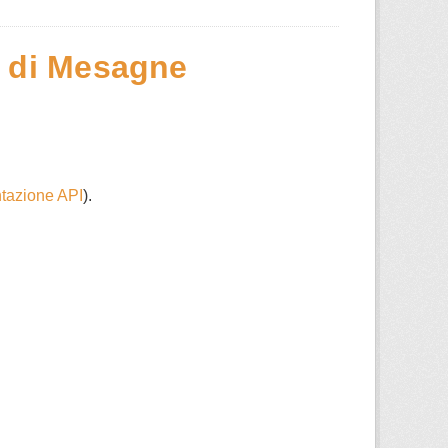
e di Mesagne
azione API
).