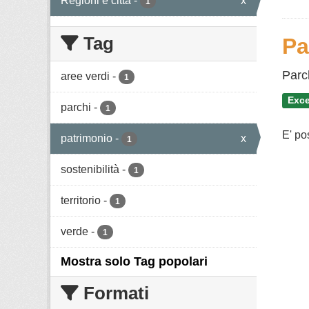
Regioni e città
-
x
1
Tag
Pa
Parc
aree verdi
-
1
Exce
parchi
-
1
E' po
patrimonio
-
x
1
sostenibilità
-
1
territorio
-
1
verde
-
1
Mostra solo Tag popolari
Formati