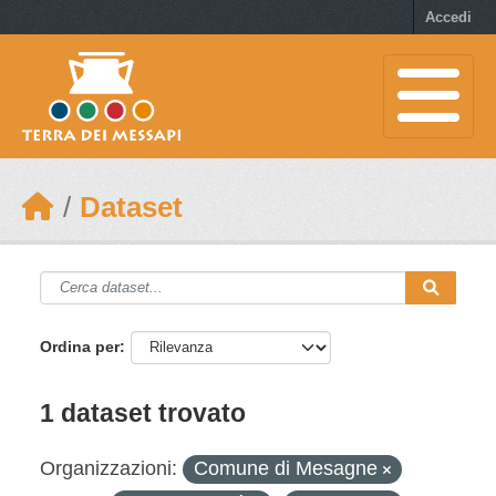
Skip to main content
Accedi
Dataset
Ordina per
1 dataset trovato
Organizzazioni:
Comune di Mesagne