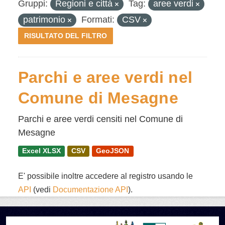
Gruppi:
Regioni e città
Tag:
aree verdi
patrimonio
Formati:
CSV
RISULTATO DEL FILTRO
Parchi e aree verdi nel
Comune di Mesagne
Parchi e aree verdi censiti nel Comune di
Mesagne
Excel XLSX
CSV
GeoJSON
E' possibile inoltre accedere al registro usando le
API
(vedi
Documentazione API
).