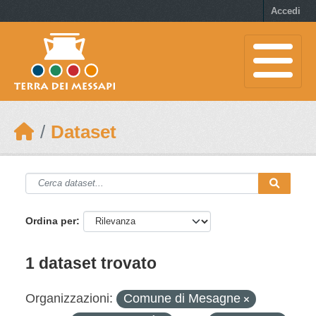
Skip to main content
Accedi
Dataset
Ordina per
1 dataset trovato
Organizzazioni:
Comune di Mesagne