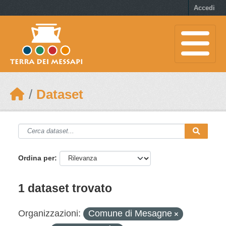
Skip to main content
Accedi
Dataset
Ordina per
1 dataset trovato
Organizzazioni:
Comune di Mesagne