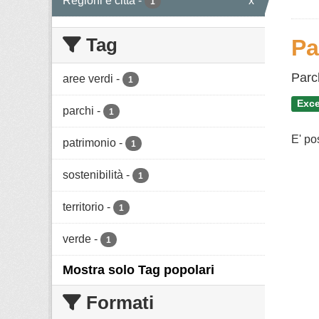
Regioni e città
-
x
1
Tag
Pa
Parc
aree verdi
-
1
Exce
parchi
-
1
E' po
patrimonio
-
1
sostenibilità
-
1
territorio
-
1
verde
-
1
Mostra solo Tag popolari
Formati