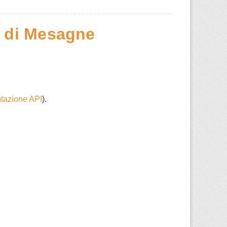
e di Mesagne
azione API
).