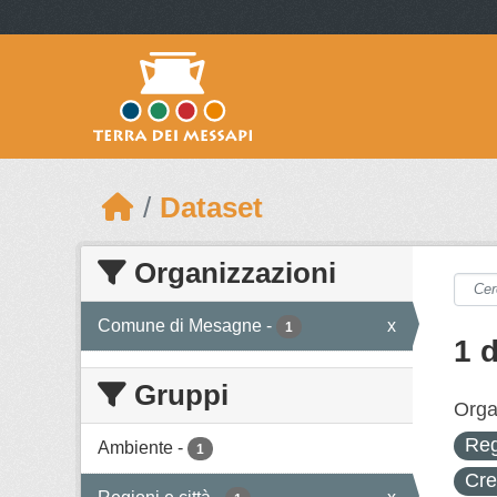
Skip to main content
Dataset
Organizzazioni
Comune di Mesagne
-
x
1
1 
Gruppi
Orga
Reg
Ambiente
-
1
Cre