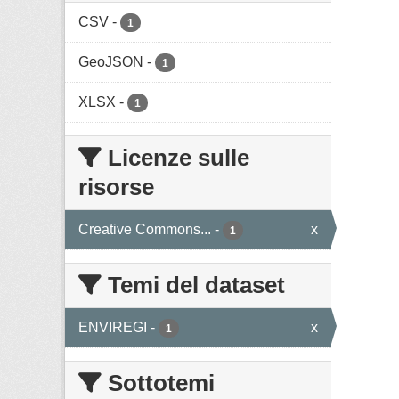
CSV
-
1
GeoJSON
-
1
XLSX
-
1
Licenze sulle
risorse
Creative Commons...
-
x
1
Temi del dataset
ENVIREGI
-
x
1
Sottotemi