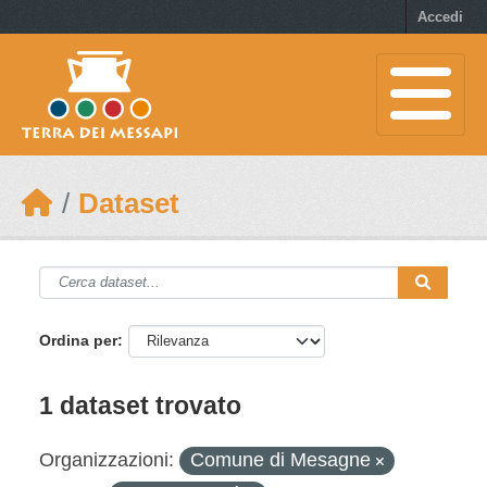
Skip to main content
Accedi
Dataset
Ordina per
1 dataset trovato
Organizzazioni:
Comune di Mesagne