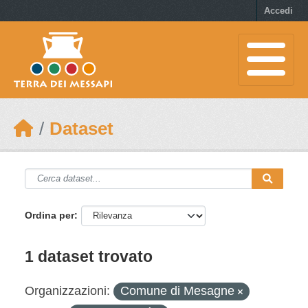
Skip to main content
Accedi
Dataset
Ordina per
1 dataset trovato
Organizzazioni:
Comune di Mesagne