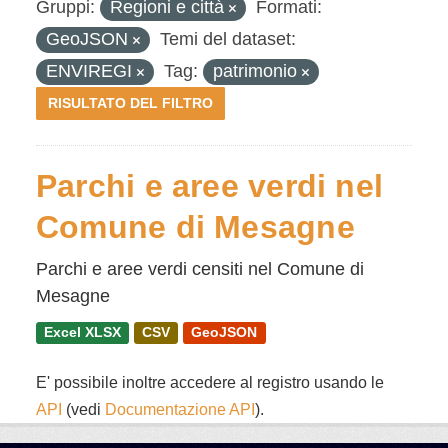
Gruppi:
Regioni e città
Formati:
GeoJSON
Temi del dataset:
ENVIREGI
Tag:
patrimonio
RISULTATO DEL FILTRO
Parchi e aree verdi nel
Comune di Mesagne
Parchi e aree verdi censiti nel Comune di
Mesagne
Excel XLSX
CSV
GeoJSON
E' possibile inoltre accedere al registro usando le
API
(vedi
Documentazione API
).