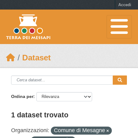
Skip to main content
Accedi
Dataset
Ordina per
1 dataset trovato
Organizzazioni:
Comune di Mesagne