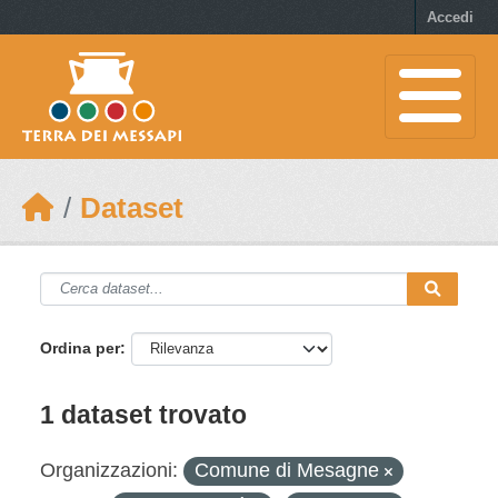
Skip to main content
Accedi
Dataset
Ordina per
1 dataset trovato
Organizzazioni:
Comune di Mesagne