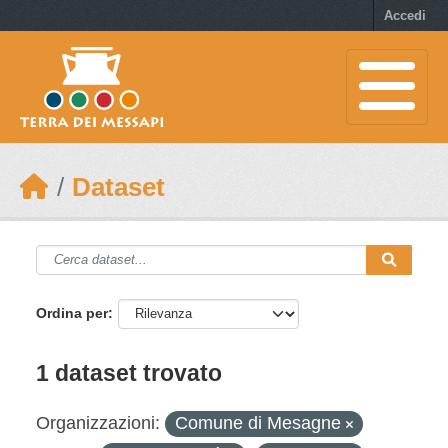
Skip to main content
Accedi
Dataset
Ordina per
1 dataset trovato
Organizzazioni:
Comune di Mesagne