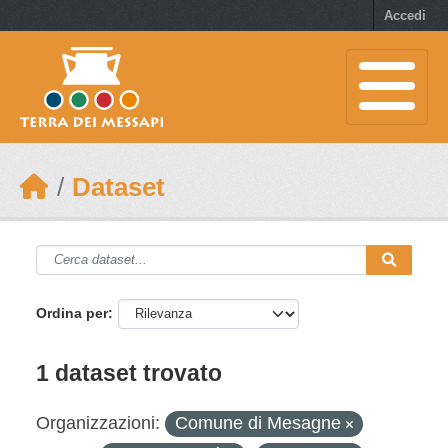
Skip to main content
Accedi
Dataset
Ordina per
1 dataset trovato
Organizzazioni:
Comune di Mesagne