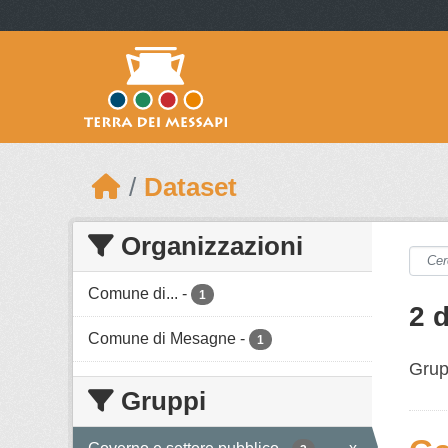
Skip to main content
Dataset
Organizzazioni
Comune di...
-
1
2 d
Comune di Mesagne
-
1
Grup
Gruppi