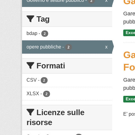
Ga
Governo e settore pubblico
-
x
2
Gare
Tag
pubbl
Exce
bdap
-
2
opere pubbliche
-
x
2
Ga
Formati
Fo
Gare
CSV
-
2
pubbl
XLSX
-
2
Exce
Licenze sulle
E' po
risorse