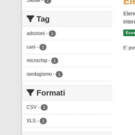
El
Salute
-
1
Elenc
Tag
inter
Exce
adozioni
-
1
cani
-
1
E' po
microchip
-
1
randagismo
-
1
Formati
CSV
-
1
XLS
-
1