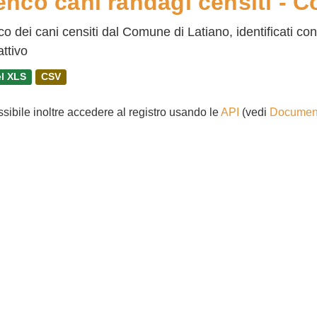
enco cani randagi censiti - 
o dei cani censiti dal Comune di Latiano, identificati co
attivo
l XLS
CSV
ssibile inoltre accedere al registro usando le
API
(vedi
Document