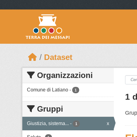
Skip to main content
Dataset
Organizzazioni
Comune di Latiano
-
1
1 
Gruppi
Grup
Giustizia, sistema...
-
x
1