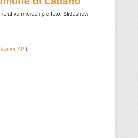
Comune di Latiano
n relativo microchip e foto. Slideshow
azione API
).