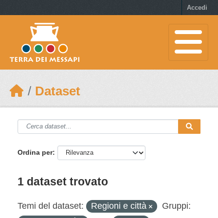
Skip to main content
Accedi
Dataset
Ordina per
1 dataset trovato
Temi del dataset:
Regioni e città
Gruppi: