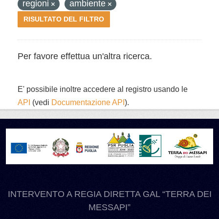
regioni
ambiente
RISULTATO DEL FILTRO
Per favore effettua un'altra ricerca.
E' possibile inoltre accedere al registro usando le
API
(vedi
Documentazione API
).
INTERVENTO A REGIA DIRETTA GAL “TERRA DEI
MESSAPI”