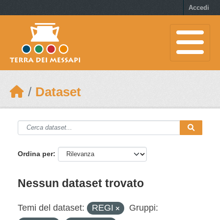
Skip to main content
Accedi
Dataset
Ordina per
Nessun dataset trovato
Temi del dataset:
REGI
Gruppi: