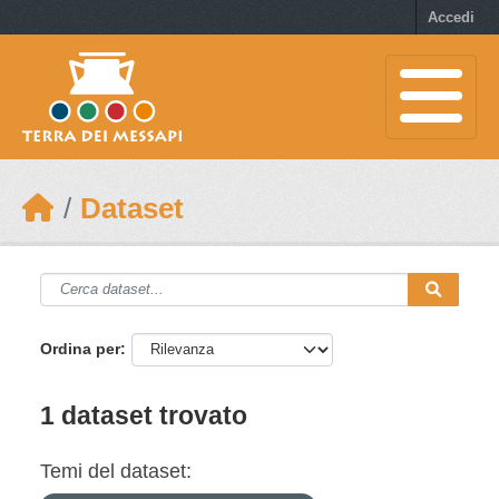
Skip to main content
Accedi
Dataset
Ordina per
1 dataset trovato
Temi del dataset: