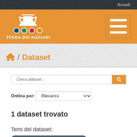
Skip to main content
Accedi
Dataset
Ordina per
1 dataset trovato
Temi del dataset: