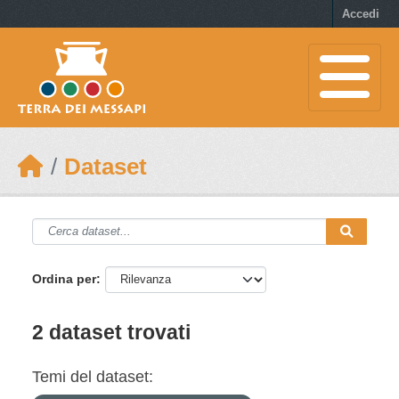
Skip to main content
Accedi
Dataset
Ordina per
2 dataset trovati
Temi del dataset: