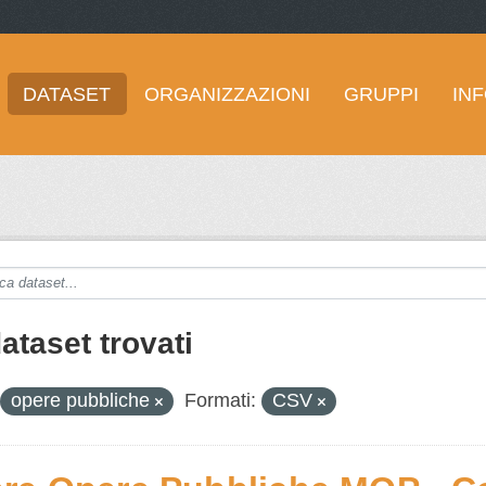
DATASET
ORGANIZZAZIONI
GRUPPI
IN
ataset trovati
opere pubbliche
Formati:
CSV