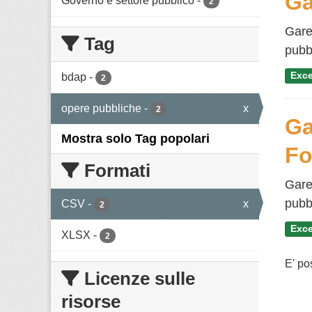
Ga
Governo e settore pubblico
-
2
Gare
Tag
pubbl
Exce
bdap
-
2
opere pubbliche
-
x
2
Ga
Mostra solo Tag popolari
Fo
Formati
Gare
pubbl
CSV
-
x
2
Exce
XLSX
-
2
E' po
Licenze sulle
risorse