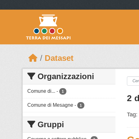
Skip to main content
Dataset
Organizzazioni
Comune di...
-
1
2 d
Comune di Mesagne
-
1
Tag:
Gruppi