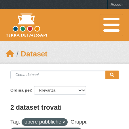
Skip to main content
Accedi
Dataset
Ordina per
2 dataset trovati
Tag:
opere pubbliche
Gruppi: